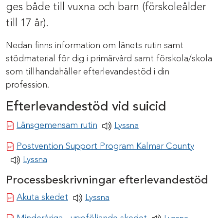
ges både till vuxna och barn (förskoleålder
till 17 år).
Nedan finns information om länets rutin samt
stödmaterial för dig i primärvård samt förskola/skola
som tillhandahåller efterlevandestöd i din
profession.
Efterlevandestöd vid suicid
Pdf-dokument
Länsgemensam rutin
Lyssna
Pdf-d
Postvention Support Program Kalmar County
Lyssna
Processbeskrivningar efterlevandestöd
Pdf-dokument
Akuta skedet
Lyssna
Pdf-dokument