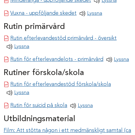
Minderåriga - uppföljande skedet
Lyssna
Pdf-dokument
Vuxna - uppföljande skedet
Lyssna
Rutin primärvård
Pdf-do
Rutin efterlevandestöd primärvård - översikt
Lyssna
Pdf-dokume
Rutin för efterlevandelots - primärvård
Lyssna
Rutiner förskola/skola
Pdf-doku
Rutin för efterlevandestöd förskola/skola
Lyssna
Pdf-dokument
Rutin för suicid på skola
Lyssna
Utbildningsmaterial
Film: Att stötta någon i ett medmänskligt samtal (ca