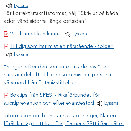
Lyssna
För korrekt utskriftsformat; välj "Skriv ut på båda
sidor, vänd sidorna längs kortsidan”.
Pdf-dokument
Vad barnet kan känna
Lyssna
Pdf-do
Till dig som har mist en närstående - folder
Lyssna
"Sorgen efter den som inte orkade leva”, ett
närståendehäfte till den som mist en person i
självmord från Betaniastiftelsen
Boktips från SPES - Riksförbundet för
Pdf-dokument
suicidprevention och efterlevandestöd
Lyssna
Information om bland annat stödhelger, När en
förälder tagit sitt liv – Bris, Barnens Rätt i Samhället