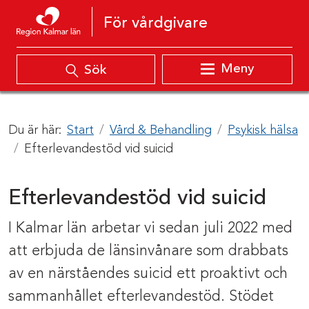
Hoppa till innehåll
För vårdgivare
Meny
Sök
Du är här:
Start
Vård & Behandling
Psykisk hälsa
Efterlevandestöd vid suicid
Efterlevandestöd vid suicid
I Kalmar län arbetar vi sedan juli 2022 med
att erbjuda de länsinvånare som drabbats
av en närståendes suicid ett proaktivt och
sammanhållet efterlevandestöd. Stödet