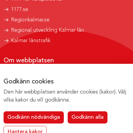
1177.se
Regionkalmar.se
Regional utveckling Kalmar län
Kalmar länstrafik
Om webbplatsen
Tillgänglighetsrapport
Godkänn cookies
Om cookies
Den här webbplatsen använder cookies (kakor). Välj
Kontakta webbredaktionen
vilka kakor du vill godkänna.
Godkänn nödvändiga
Godkänn alla
Hantera kakor