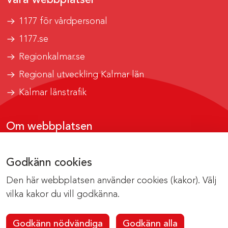
1177 för vårdpersonal
1177.se
Regionkalmar.se
Regional utveckling Kalmar län
Kalmar länstrafik
Om webbplatsen
Tillgänglighetsrapport
Godkänn cookies
Om cookies
Den här webbplatsen använder cookies (kakor). Välj
Kontakta webbredaktionen
vilka kakor du vill godkänna.
Godkänn nödvändiga
Godkänn alla