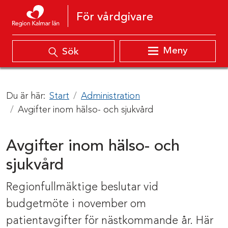
Hoppa till innehåll
För vårdgivare
Meny
Sök
Du är här:
Start
Administration
Avgifter inom hälso- och sjukvård
Avgifter inom hälso- och
sjukvård
Regionfullmäktige beslutar vid
budgetmöte i november om
patientavgifter för nästkommande år. Här