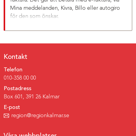
faktura. Det går att betala med e-faktura, via
Mina meddelanden, Kivra, Billo eller autogiro
för den som önskar.
Kontakt
Telefon
010-358 00 00
Postadress
Box 601, 391 26 Kalmar
E-post
region@regionkalmar.se
Våra webbplatser