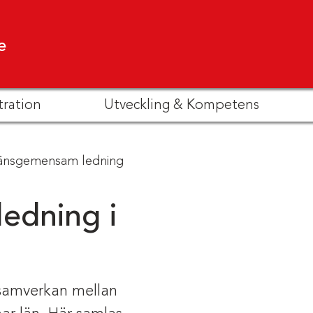
e
tration
Utveckling & Kompetens
änsgemensam ledning
edning i
 samverkan mellan