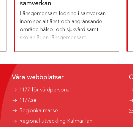
samverkan
Länsgemensam ledning i samverkan
inom socialtjänst och angränsande
område hälso- och sjukvård samt
skolan är en länsgemensam
ledningsgrupp.
Våra webbplatser
O
1177 för vårdpersonal
1177.se
Regionkalmar.se
Regional utveckling Kalmar län
Kalmar länstrafik