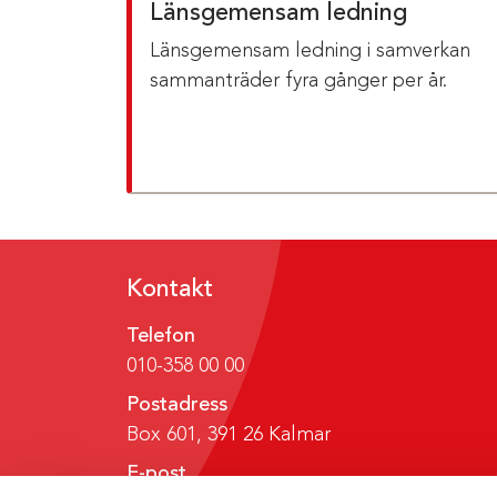
Länsgemensam ledning
Länsgemensam ledning i samverkan
sammanträder fyra gånger per år.
Kontakt
Telefon
010-358 00 00
Postadress
Box 601, 391 26 Kalmar
E-post