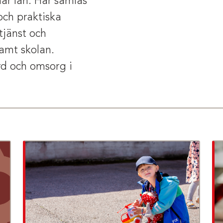
r län. Här samlas
och praktiska
tjänst och
amt skolan.
rd och omsorg i