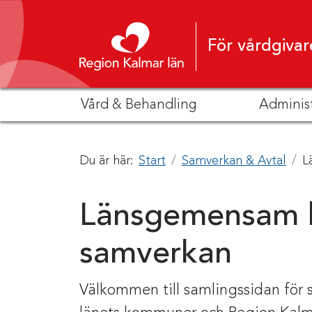
Hoppa till innehåll
För vårdgivar
Vård & Behandling
Adminis
Du är här:
Start
Samverkan & Avtal
L
Länsgemensam l
samverkan
Välkommen till samlingssidan för