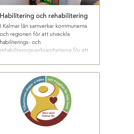
Habilitering och rehabilitering
I Kalmar län samverkar kommunerna
och regionen för att utveckla
habiliterings- och
rehabiliteringsverksamheterna för att
möta invånarnas behov. Inom ramen
för omställningen till nära vård arbetar
vi för att insatserna ska komma
närmare invånarnas vardag.