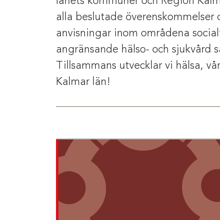
länets kommuner och Region Kalma
alla beslutade överenskommelser 
anvisningar inom områdena social
angränsande hälso- och sjukvård s
Tillsammans utvecklar vi hälsa, vå
Kalmar län!