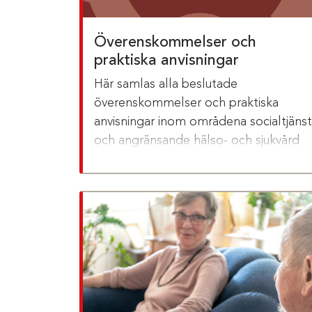
Överenskommelser och
praktiska anvisningar
Här samlas alla beslutade
överenskommelser och praktiska
anvisningar inom områdena socialtjänst
och angränsande hälso- och sjukvård
samt skolan.