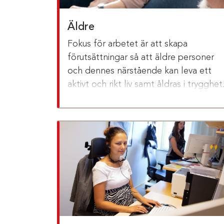
Äldre
Fokus för arbetet är att skapa
förutsättningar så att äldre personer
och dennes närstående kan leva ett
aktivt och rikt liv samt åldras i trygghet
Arbetet sker genom samverkan mella
region, kommun och övriga
samhällsaktörer.