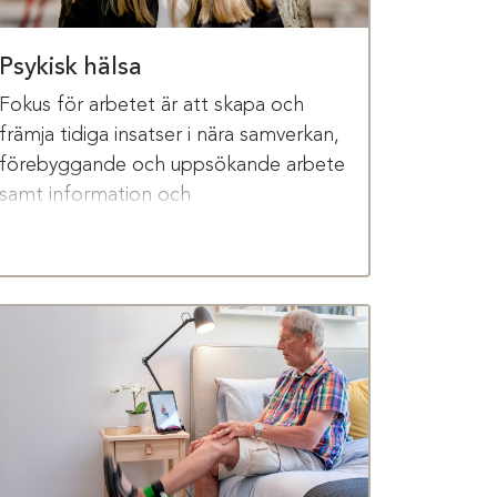
Psykisk hälsa
Fokus för arbetet är att skapa och
främja tidiga insatser i nära samverkan,
förebyggande och uppsökande arbete
samt information och
kunskapsspridning inom psykisk hälsa
och skadligt bruk.