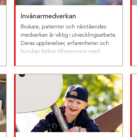
Invånarmedverkan
Brukare, patienter och närståendes
medverkan är viktig i utvecklingsarbete.
Deras upplevelser, erfarenheter och
.
kunskap bidrar tillsammans med
n
forskning, professionens kunskap och
beprövade erfarenhet, till god kvalitet
och service i vård och omsorg.