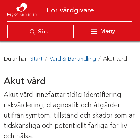
Hoppa till innehåll
För vårdgivare
Meny
Sök
Du är här:
Start
Vård & Behandling
Akut vård
Akut vård
Akut vård innefattar tidig identifiering,
riskvärdering, diagnostik och åtgärder
utifrån symtom, tillstånd och skador som är
tidskänsliga och potentiellt farliga för liv
och hälsa.