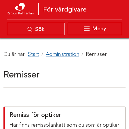
Hoppa till innehåll
För vårdgivare
Meny
Sök
Du är här:
Start
Administration
Remisser
Remisser
Remiss för optiker
Här finns remissblankett som du som är optiker