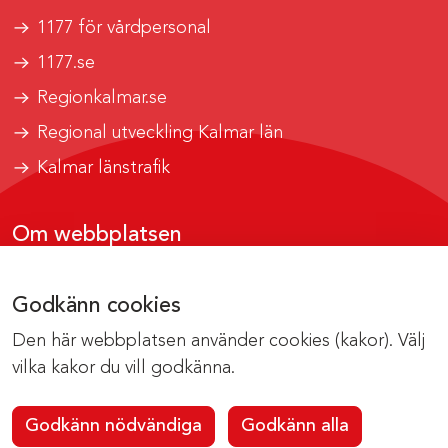
1177 för vårdpersonal
1177.se
Regionkalmar.se
Regional utveckling Kalmar län
Kalmar länstrafik
Om webbplatsen
Tillgänglighetsrapport
Godkänn cookies
Om cookies
Den här webbplatsen använder cookies (kakor). Välj
Kontakta webbredaktionen
vilka kakor du vill godkänna.
Godkänn nödvändiga
Godkänn alla