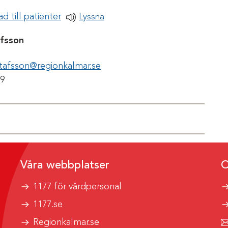
Pdf-dokument
d till patienter
Lyssna
afsson
stafsson@regionkalmar.se
r
19
Våra webbplatser
O
1177 för vårdpersonal
1177.se
Regionkalmar.se