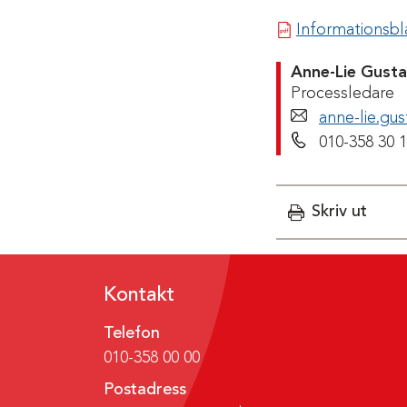
Informationsbla
Anne-Lie Gust
Processledare
anne-lie.gu
Telefonnumme
010-358 30 
Skriv ut
Kontakt
Telefon
010-358 00 00
Postadress