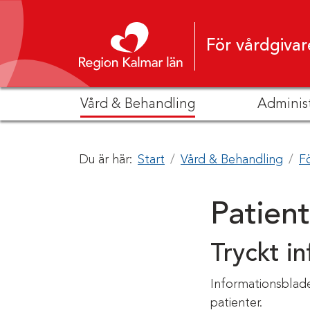
Hoppa till innehåll
För vårdgivar
Vård & Behandling
Adminis
Du är här:
Start
Vård & Behandling
F
Patien
Tryckt i
Informationsbladet
patienter.