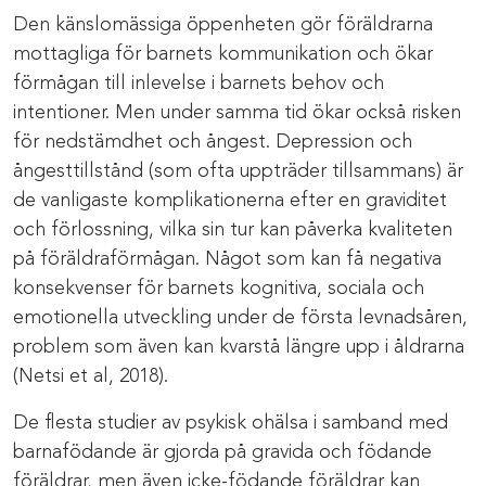
Den känslomässiga öppenheten gör föräldrarna
mottagliga för barnets kommunikation och ökar
förmågan till inlevelse i barnets behov och
intentioner. Men under samma tid ökar också risken
för nedstämdhet och ångest. Depression och
ångesttillstånd (som ofta uppträder tillsammans) är
de vanligaste komplikationerna efter en graviditet
och förlossning, vilka sin tur kan påverka kvaliteten
på föräldraförmågan. Något som kan få negativa
konsekvenser för barnets kognitiva, sociala och
emotionella utveckling under de första levnadsåren,
problem som även kan kvarstå längre upp i åldrarna
(Netsi et al, 2018).
De flesta studier av psykisk ohälsa i samband med
barnafödande är gjorda på gravida och födande
föräldrar, men även icke-födande föräldrar kan