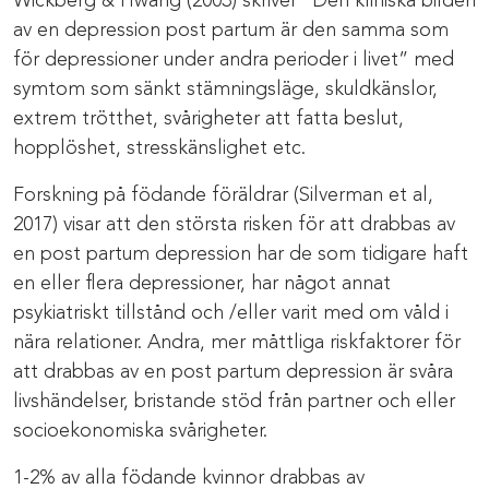
Wickberg & Hwang (2003) skriver ”Den kliniska bilden
av en depression post partum är den samma som
för depressioner under andra perioder i livet” med
symtom som sänkt stämningsläge, skuldkänslor,
extrem trötthet, svårigheter att fatta beslut,
hopplöshet, stresskänslighet etc.
Forskning på födande föräldrar (Silverman et al,
2017) visar att den största risken för att drabbas av
en post partum depression har de som tidigare haft
en eller flera depressioner, har något annat
psykiatriskt tillstånd och /eller varit med om våld i
nära relationer. Andra, mer måttliga riskfaktorer för
att drabbas av en post partum depression är svåra
livshändelser, bristande stöd från partner och eller
socioekonomiska svårigheter.
1-2% av alla födande kvinnor drabbas av