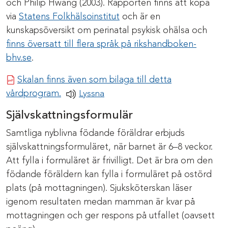
och Philip Hwang (2003). Rapporten finns att köpa
via
Statens Folkhälsoinstitut
och är en
kunskapsöversikt om perinatal psykisk ohälsa och
finns översatt till flera språk på rikshandboken-
bhv.se
.
Skalan finns även som bilaga till detta
Pdf-dokument
vårdprogram.
Lyssna
Självskattningsformulär
Samtliga nyblivna födande föräldrar erbjuds
självskattningsformuläret, när barnet är 6–8 veckor.
Att fylla i formuläret är frivilligt. Det är bra om den
födande föräldern kan fylla i formuläret på ostörd
plats (på mottagningen). Sjuksköterskan läser
igenom resultaten medan mamman är kvar på
mottagningen och ger respons på utfallet (oavsett