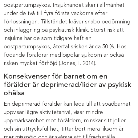
postpartumpsykos. Insjuknandet sker i allmänhet
under de två till fyra första veckorna efter
förlossningen. Tillståndet kräver snabb bedömning
och inläggning på psykiatrisk klinik. Störst risk att
insjukna har de som tidigare haft en
postpartumpsykos, återfallsrisken är ca 50 %. Hos
födande föräldrar med bipolär sjukdom är också
risken mycket förhöjd (Jones, I. 2014).
Konsekvenser för barnet om en
förälder är deprimerad/lider av psykisk
ohälsa
En deprimerad förälder kan leda till att spädbarnet
uppvisar lägre aktivitetsnivå, visar mindre
uppmärksamhet mot föräldern, minskar sitt joller
och sin uttrycksfullhet, tittar bort mera liksom är
mer missnöjd och är svårare att tillfredsställa.