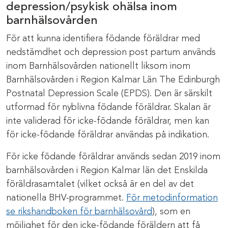
depression/psykisk ohälsa inom
barnhälsovården
För att kunna identifiera födande föräldrar med
nedstämdhet och depression post partum används
inom Barnhälsovården nationellt liksom inom
Barnhälsovården i Region Kalmar Län The Edinburgh
Postnatal Depression Scale (EPDS). Den är särskilt
utformad för nyblivna födande föräldrar. Skalan är
inte validerad för icke-födande föräldrar, men kan
för icke-födande föräldrar användas på indikation.
För icke födande föräldrar används sedan 2019 inom
barnhälsovården i Region Kalmar län det Enskilda
föräldrasamtalet (vilket också är en del av det
nationella BHV-programmet.
För metodinformation
se rikshandboken för barnhälsovård
), som en
möjlighet för den icke-födande föräldern att få