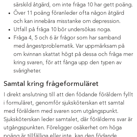
särskild åtgärd, om inte fråga 10 har gett poäng.
Över 11 poäng föranleder ofta någon åtgärd
och kan innebära misstanke om depression.
Utfall på fråga 10 bör undersökas noga.
Fråga 4, 5 och 6 är frågor som har samband
med ångestproblematik. Var uppmärksam på
om kvinnan skattat högt på dessa och fråga mer
kring svaren, för att fånga upp den typen av
svårigheter.
Samtal kring frågeformuläret
I direkt anslutning till att den födande föräldern fyllt
i formuläret, genomför sjuksköterskan ett samtal
med föräldern med svaren som utgångspunkt.
Sjuksköterskan leder samtalet, där förälderns svar är
utgångspunkten. Föreligger osäkerhet om höga
poäng är tillfälliga eller inte, kan den födande