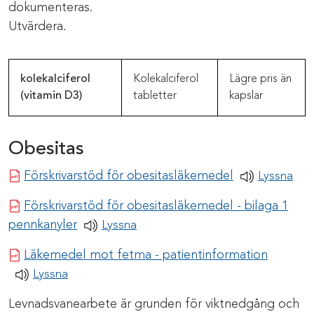
dokumenteras.
Utvärdera.
kolekalciferol
Kolekalciferol
Lägre pris än
(vitamin D3
)
tabletter
kapslar
Obesitas
Pdf-dokumen
Förskrivarstöd för obesitasläkemedel
Lyssna
Förskrivarstöd för obesitasläkemedel - bilaga 1
Pdf-dokument
pennkanyler
Lyssna
Pdf-do
Läkemedel mot fetma - patientinformation
Lyssna
Levnadsvanearbete är grunden för viktnedgång och