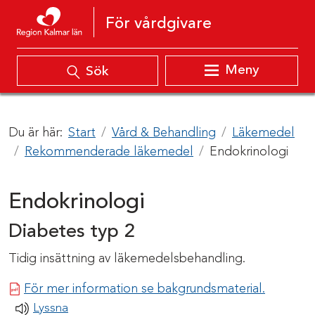
Hoppa till innehåll
För vårdgivare
Meny
Sök
Du är här:
Start
Vård & Behandling
Läkemedel
Rekommenderade läkemedel
Endokrinologi
Endokrinologi
Diabetes typ 2
Tidig insättning av läkemedelsbehandling.
Pdf-dok
För mer information se bakgrundsmaterial.
Lyssna