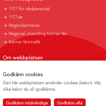
1177 för vårdpersonal
1177.se
Regionkalmar.se
Regional utveckling Kalmar län
Kalmar länstrafik
Om webbplatsen
Tillgänglighetsrapport
Godkänn cookies
Om cookies
Den här webbplatsen använder cookies (kakor). Välj
Kontakta webbredaktionen
vilka kakor du vill godkänna.
Godkänn nödvändiga
Godkänn alla