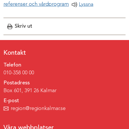
Pdf-dokument
referenser och vårdprogram
Lyssna
Skriv ut
Kontakt
Telefon
010-358 00 00
Postadress
Box 601, 391 26 Kalmar
E-post
region@regionkalmar.se
Våra webbplatser