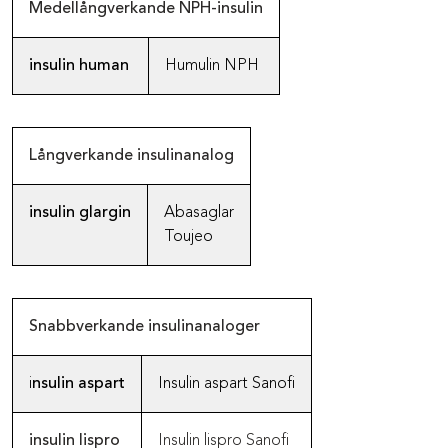
Medellångverkande NPH-insulin
insulin human
Humulin NPH
Långverkande insulinanalog
insulin glargin
Abasaglar
Toujeo
Snabbverkande insulinanaloger
i
nsulin
aspart
Insulin aspart Sanofi
insulin
lispro
Insulin lispro Sanofi