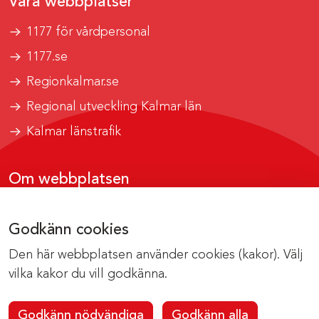
Våra webbplatser
1177 för vårdpersonal
1177.se
Regionkalmar.se
Regional utveckling Kalmar län
Kalmar länstrafik
Om webbplatsen
Tillgänglighetsrapport
Godkänn cookies
Om cookies
Den här webbplatsen använder cookies (kakor). Välj
Kontakta webbredaktionen
vilka kakor du vill godkänna.
Godkänn nödvändiga
Godkänn alla