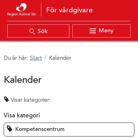
Hoppa till innehåll
För vårdgivare
Meny
Sök
Du är här:
Start
Kalender
Kalender
Visar kategorier:
Visa kategori
Kompetenscentrum