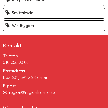
Region Kalmar län
Smittskydd
Vårdhygien
Kontakt
Telefon
010-358 00 00
Postadress
Box 601, 391 26 Kalmar
E-post
region@regionkalmar.se