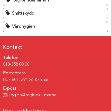
Region Kalmar län
Smittskydd
Vårdhygien
Kontakt
Telefon
010-358 00 00
Postadress
Box 601, 391 26 Kalmar
E-post
region@regionkalmar.se