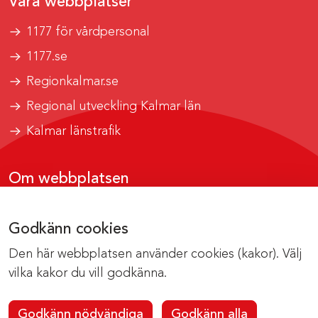
Våra webbplatser
1177 för vårdpersonal
1177.se
Regionkalmar.se
Regional utveckling Kalmar län
Kalmar länstrafik
Om webbplatsen
Tillgänglighetsrapport
Godkänn cookies
Om cookies
Den här webbplatsen använder cookies (kakor). Välj
Kontakta webbredaktionen
vilka kakor du vill godkänna.
Godkänn nödvändiga
Godkänn alla