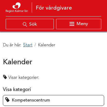
Hoppa till innehåll
För vårdgivare
Meny
Sök
Du är här:
Start
Kalender
Kalender
Visar kategorier:
Visa kategori
Kompetenscentrum