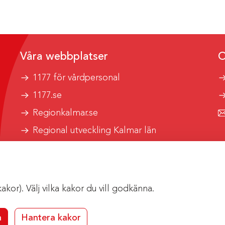
Våra webbplatser
O
1177 för vårdpersonal
1177.se
Regionkalmar.se
Regional utveckling Kalmar län
Kalmar länstrafik
or). Välj vilka kakor du vill godkänna.
a
Hantera kakor