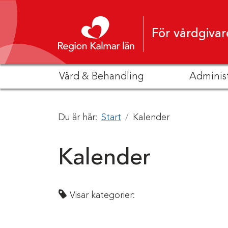
Hoppa till innehåll
För vårdgivar
Vård & Behandling
Adminis
Du är här:
Start
Kalender
Kalender
Visar kategorier: