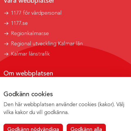
Våra webbplatser
1177 för vårdpersonal
1177.se
Regionkalmar.se
Regional utveckling Kalmar län
Kalmar länstrafik
Om webbplatsen
Tillgänglighetsrapport
Godkänn cookies
Om cookies
Den här webbplatsen använder cookies (kakor). Välj
Kontakta webbredaktionen
vilka kakor du vill godkänna.
Godkänn nödvändiga
Godkänn alla