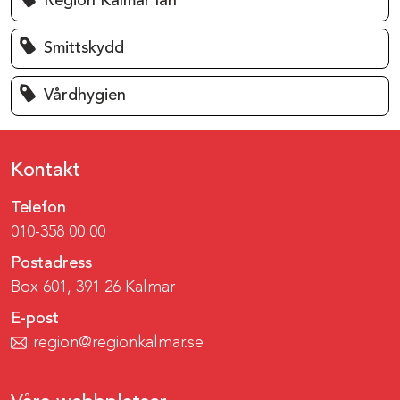
Region Kalmar län
Smittskydd
Vårdhygien
Kontakt
Telefon
010-358 00 00
Postadress
Box 601, 391 26 Kalmar
E-post
region@regionkalmar.se