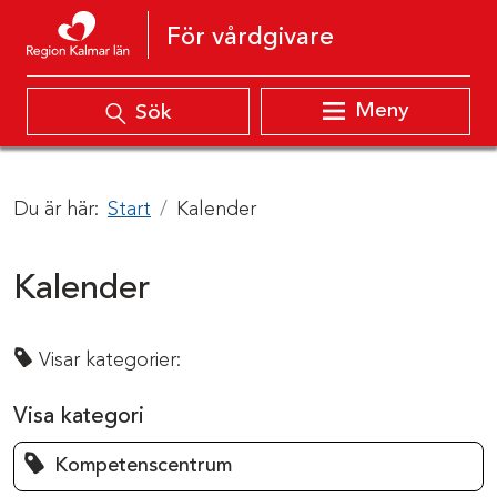
Hoppa till innehåll
För vårdgivare
Meny
Sök
Du är här:
Start
Kalender
Kalender
Visar kategorier:
Visa kategori
Kompetenscentrum