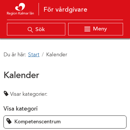
Hoppa till innehåll
För vårdgivare
Meny
Sök
Du är här:
Start
Kalender
Kalender
Visar kategorier:
Visa kategori
Kompetenscentrum