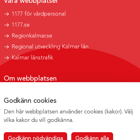
Våra webbplatser
1177 för vårdpersonal
1177.se
Regionkalmar.se
Regional utveckling Kalmar län
Kalmar länstrafik
Om webbplatsen
Tillgänglighetsrapport
Godkänn cookies
Om cookies
Den här webbplatsen använder cookies (kakor). Välj
Kontakta webbredaktionen
vilka kakor du vill godkänna.
Godkänn nödvändiga
Godkänn alla