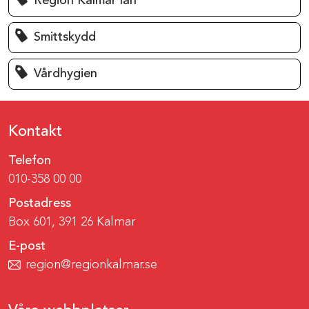
Region Kalmar län
Smittskydd
Vårdhygien
Kontakt
Telefon
010-358 00 00
Postadress
Box 601, 391 26 Kalmar
E-post
region@regionkalmar.se