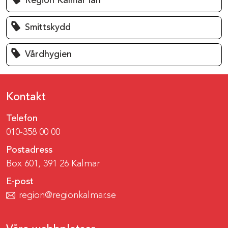
Region Kalmar län
Smittskydd
Vårdhygien
Kontakt
Telefon
010-358 00 00
Postadress
Box 601, 391 26 Kalmar
E-post
region@regionkalmar.se