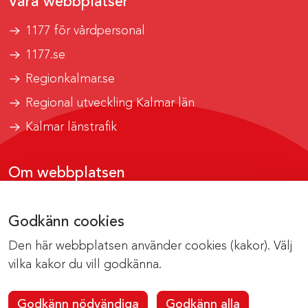
Våra webbplatser
1177 för vårdpersonal
1177.se
Regionkalmar.se
Regional utveckling Kalmar län
Kalmar länstrafik
Om webbplatsen
Tillgänglighetsrapport
Godkänn cookies
Om cookies
Den här webbplatsen använder cookies (kakor). Välj
Kontakta webbredaktionen
vilka kakor du vill godkänna.
Godkänn nödvändiga
Godkänn alla