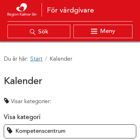
Hoppa till innehåll
För vårdgivare
Meny
Sök
Du är här:
Start
Kalender
Kalender
Visar kategorier:
Visa kategori
Kompetenscentrum