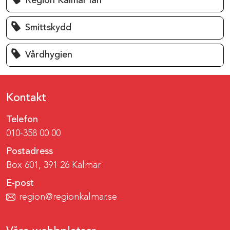
Region Kalmar län
Smittskydd
Vårdhygien
Kontakt
Telefon
010-358 00 00
Postadress
Box 601, 391 26 Kalmar
E-post
region@regionkalmar.se