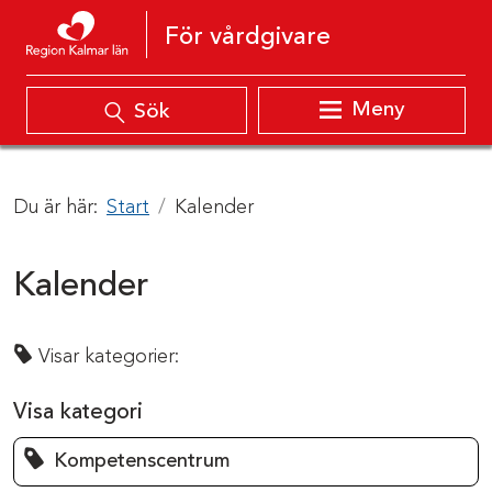
Hoppa till innehåll
För vårdgivare
Meny
Sök
Du är här:
Start
Kalender
Kalender
Visar kategorier:
Visa kategori
Kompetenscentrum