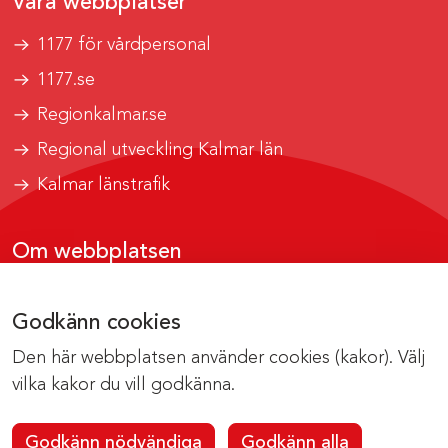
Våra webbplatser
1177 för vårdpersonal
1177.se
Regionkalmar.se
Regional utveckling Kalmar län
Kalmar länstrafik
Om webbplatsen
Tillgänglighetsrapport
Godkänn cookies
Om cookies
Den här webbplatsen använder cookies (kakor). Välj
Kontakta webbredaktionen
vilka kakor du vill godkänna.
Godkänn nödvändiga
Godkänn alla