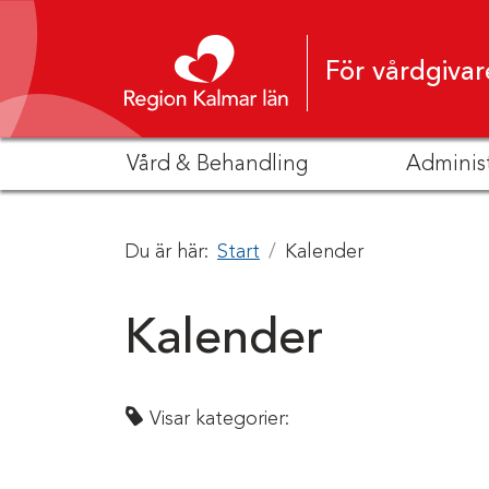
Hoppa till innehåll
För vårdgivar
Vård & Behandling
Adminis
Du är här:
Start
Kalender
Kalender
Visar kategorier: