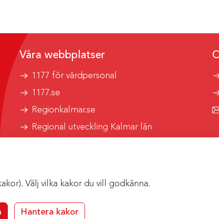
Våra webbplatser
O
1177 för vårdpersonal
1177.se
Regionkalmar.se
Regional utveckling Kalmar län
Kalmar länstrafik
or). Välj vilka kakor du vill godkänna.
a
Hantera kakor