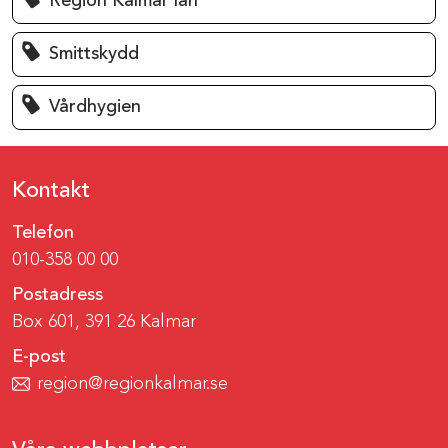
Region Kalmar län
Smittskydd
Vårdhygien
Kontakt
Telefon
010-358 00 00
Postadress
Box 601, 391 26 Kalmar
E-post
region@regionkalmar.se