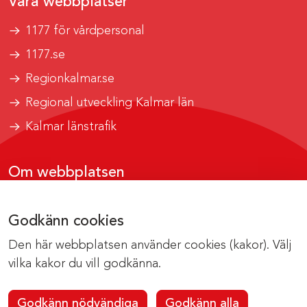
Våra webbplatser
1177 för vårdpersonal
1177.se
Regionkalmar.se
Regional utveckling Kalmar län
Kalmar länstrafik
Om webbplatsen
Tillgänglighetsrapport
Godkänn cookies
Om cookies
Den här webbplatsen använder cookies (kakor). Välj
Kontakta webbredaktionen
vilka kakor du vill godkänna.
Godkänn nödvändiga
Godkänn alla