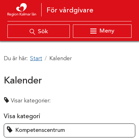
Hoppa till innehåll
För vårdgivare
Meny
Sök
Du är här:
Start
Kalender
Kalender
Visar kategorier:
Visa kategori
Kompetenscentrum