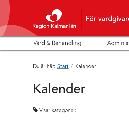
Hoppa till innehåll
För vårdgivar
Vård & Behandling
Adminis
Du är här:
Start
Kalender
Kalender
Visar kategorier: