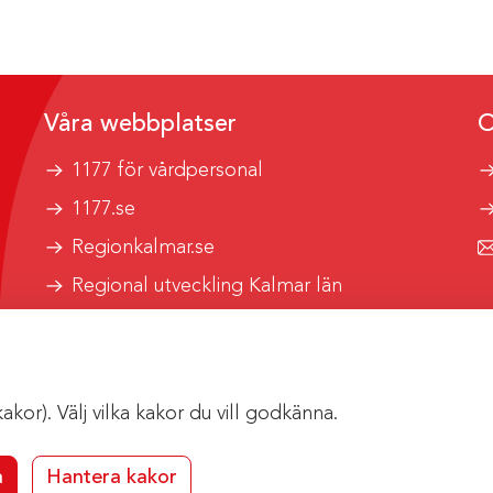
Våra webbplatser
O
1177 för vårdpersonal
1177.se
Regionkalmar.se
Regional utveckling Kalmar län
Kalmar länstrafik
or). Välj vilka kakor du vill godkänna.
a
Hantera kakor