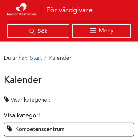
Hoppa till innehåll
För vårdgivare
Meny
Sök
Du är här:
Start
Kalender
Kalender
Visar kategorier:
Visa kategori
Kompetenscentrum