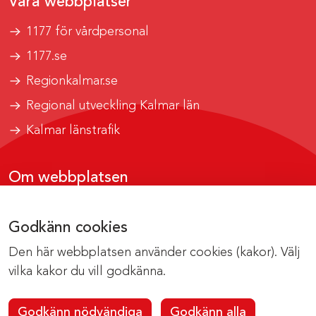
Våra webbplatser
1177 för vårdpersonal
1177.se
Regionkalmar.se
Regional utveckling Kalmar län
Kalmar länstrafik
Om webbplatsen
Tillgänglighetsrapport
Godkänn cookies
Om cookies
Den här webbplatsen använder cookies (kakor). Välj
Kontakta webbredaktionen
vilka kakor du vill godkänna.
Godkänn nödvändiga
Godkänn alla