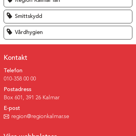
Region Kalmar län
Smittskydd
Vårdhygien
Kontakt
Telefon
010-358 00 00
Postadress
Box 601, 391 26 Kalmar
E-post
region@regionkalmar.se