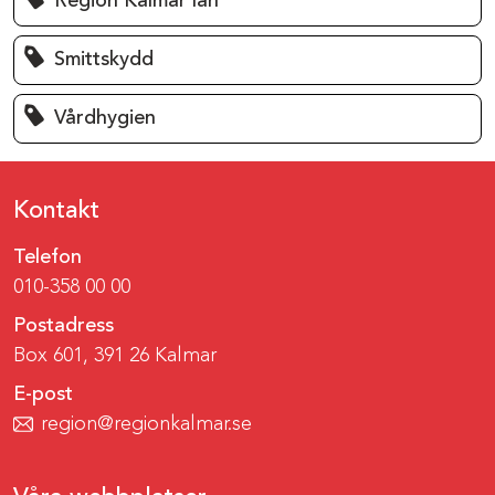
Region Kalmar län
Smittskydd
Vårdhygien
Kontakt
Telefon
010-358 00 00
Postadress
Box 601, 391 26 Kalmar
E-post
region@regionkalmar.se