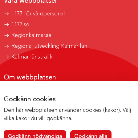
Våra webbplatser
1177 för vårdpersonal
1177.se
Regionkalmar.se
Regional utveckling Kalmar län
Kalmar länstrafik
Om webbplatsen
Tillgänglighetsrapport
Godkänn cookies
Om cookies
Den här webbplatsen använder cookies (kakor). Välj
Kontakta webbredaktionen
vilka kakor du vill godkänna.
Godkänn nödvändiga
Godkänn alla