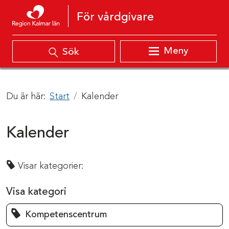
Hoppa till innehåll
För vårdgivare
Meny
Sök
Du är här:
Start
Kalender
Kalender
Visar kategorier:
Visa kategori
Kompetenscentrum