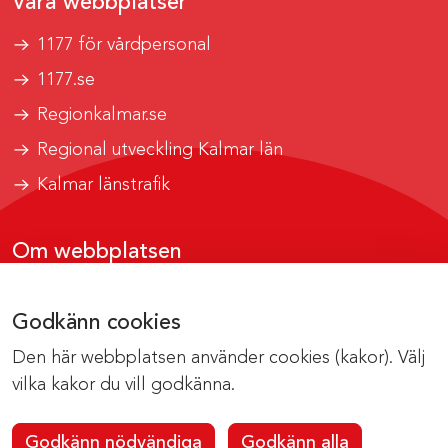
Våra webbplatser
1177 för vårdpersonal
1177.se
Regionkalmar.se
Regional utveckling Kalmar län
Kalmar länstrafik
Om webbplatsen
Tillgänglighetsrapport
Godkänn cookies
Om cookies
Den här webbplatsen använder cookies (kakor). Välj
Kontakta webbredaktionen
vilka kakor du vill godkänna.
Godkänn nödvändiga
Godkänn alla