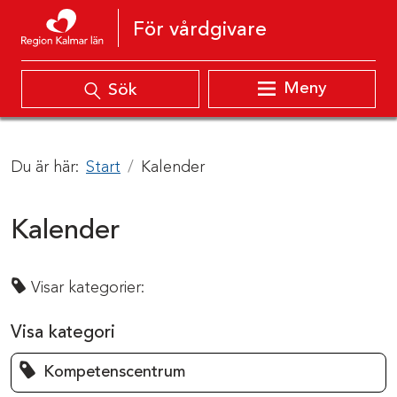
Hoppa till innehåll
För vårdgivare
Meny
Sök
Du är här:
Start
Kalender
Kalender
Visar kategorier:
Visa kategori
Kompetenscentrum