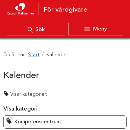
Hoppa till innehåll
För vårdgivare
Meny
Sök
Du är här:
Start
Kalender
Kalender
Visar kategorier:
Visa kategori
Kompetenscentrum