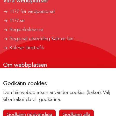
Våra webbplatser
1177 för vårdpersonal
1177.se
Regionkalmar.se
Regional utveckling Kalmar län
Kalmar länstrafik
Om webbplatsen
Tillgänglighetsrapport
Godkänn cookies
Om cookies
Den här webbplatsen använder cookies (kakor). Välj
Kontakta webbredaktionen
vilka kakor du vill godkänna.
Godkänn nödvändiga
Godkänn alla