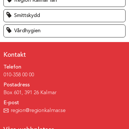
Region Kalmar län
Smittskydd
Vårdhygien
Kontakt
Telefon
010-358 00 00
Postadress
Box 601, 391 26 Kalmar
E-post
region@regionkalmar.se