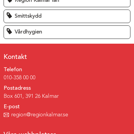
Region Kalmar län
Smittskydd
Vårdhygien
Kontakt
Telefon
010-358 00 00
Postadress
Box 601, 391 26 Kalmar
E-post
region@regionkalmar.se