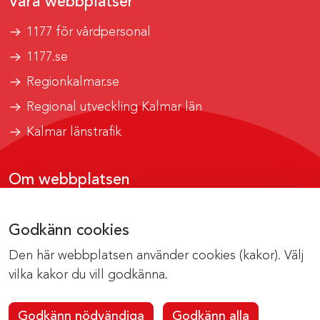
Våra webbplatser
1177 för vårdpersonal
1177.se
Regionkalmar.se
Regional utveckling Kalmar län
Kalmar länstrafik
Om webbplatsen
Tillgänglighetsrapport
Godkänn cookies
Om cookies
Den här webbplatsen använder cookies (kakor). Välj
Kontakta webbredaktionen
vilka kakor du vill godkänna.
Godkänn nödvändiga
Godkänn alla