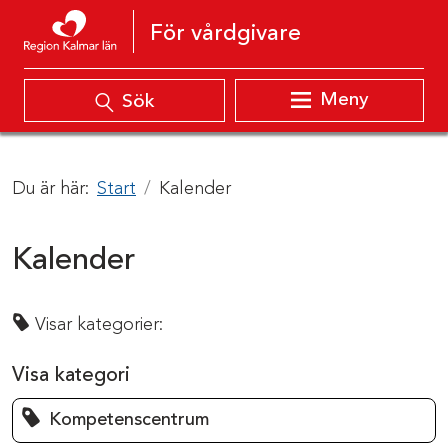
Hoppa till innehåll
För vårdgivare
Meny
Sök
Du är här:
Start
Kalender
Kalender
Visar kategorier:
Visa kategori
Kompetenscentrum