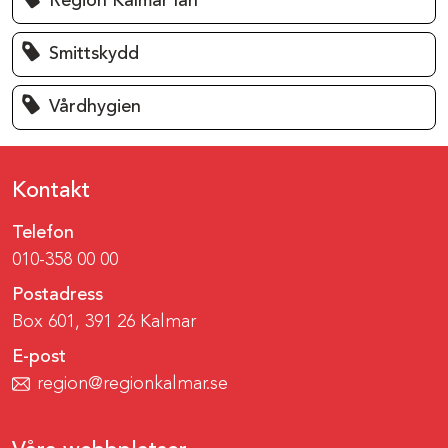
Region Kalmar län
Smittskydd
Vårdhygien
Kontakt
Telefon
010-358 00 00
Postadress
Box 601, 391 26 Kalmar
E-post
region@regionkalmar.se