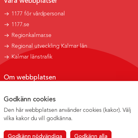
Våra webbplatser
1177 för vårdpersonal
1177.se
Regionkalmar.se
Regional utveckling Kalmar län
Kalmar länstrafik
Om webbplatsen
Tillgänglighetsrapport
Godkänn cookies
Om cookies
Den här webbplatsen använder cookies (kakor). Välj
Kontakta webbredaktionen
vilka kakor du vill godkänna.
Godkänn nödvändiga
Godkänn alla