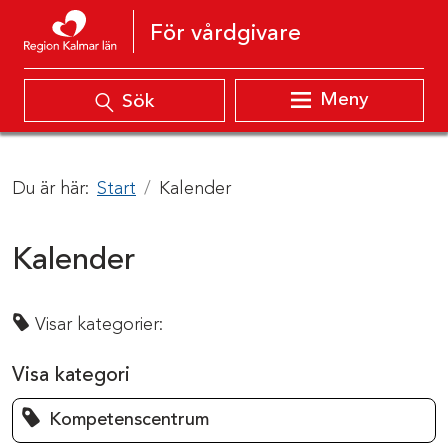
Hoppa till innehåll
För vårdgivare
Meny
Sök
Du är här:
Start
Kalender
Kalender
Visar kategorier:
Visa kategori
Kompetenscentrum