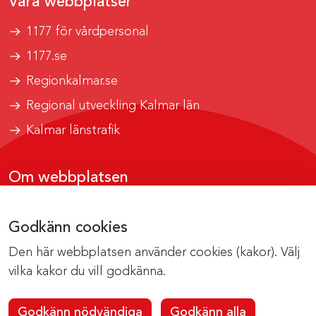
Våra webbplatser
1177 för vårdpersonal
1177.se
Regionkalmar.se
Regional utveckling Kalmar län
Kalmar länstrafik
Om webbplatsen
Tillgänglighetsrapport
Godkänn cookies
Om cookies
Den här webbplatsen använder cookies (kakor). Välj
Kontakta webbredaktionen
vilka kakor du vill godkänna.
Godkänn nödvändiga
Godkänn alla