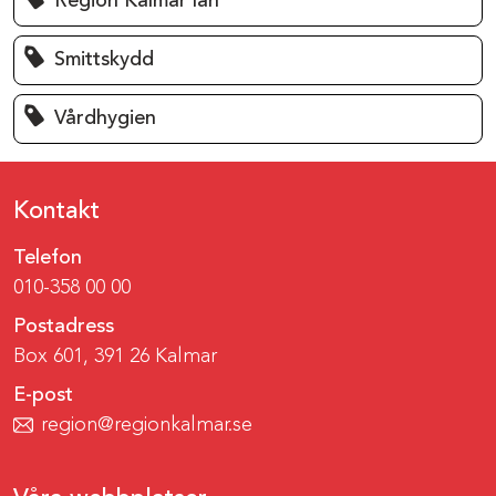
Region Kalmar län
Smittskydd
Vårdhygien
Kontakt
Telefon
010-358 00 00
Postadress
Box 601, 391 26 Kalmar
E-post
region@regionkalmar.se