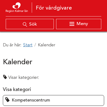
Hoppa till innehåll
För vårdgivare
Meny
Sök
Du är här:
Start
Kalender
Kalender
Visar kategorier:
Visa kategori
Kompetenscentrum