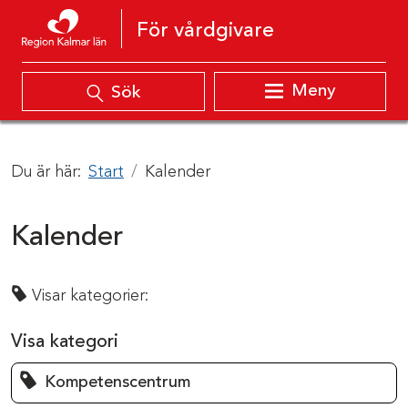
Hoppa till innehåll
För vårdgivare
Meny
Sök
Du är här:
Start
Kalender
Kalender
Visar kategorier:
Visa kategori
Kompetenscentrum