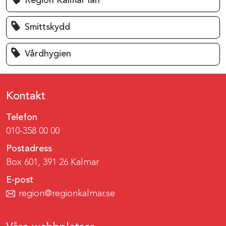
Region Kalmar län
Smittskydd
Vårdhygien
Kontakt
Telefon
010-358 00 00
Postadress
Box 601, 391 26 Kalmar
E-post
region@regionkalmar.se