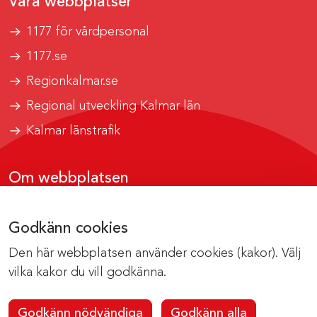
Våra webbplatser
1177 för vårdpersonal
1177.se
Regionkalmar.se
Regional utveckling Kalmar län
Kalmar länstrafik
Om webbplatsen
Tillgänglighetsrapport
Godkänn cookies
Om cookies
Den här webbplatsen använder cookies (kakor). Välj
Kontakta webbredaktionen
vilka kakor du vill godkänna.
Godkänn nödvändiga
Godkänn alla