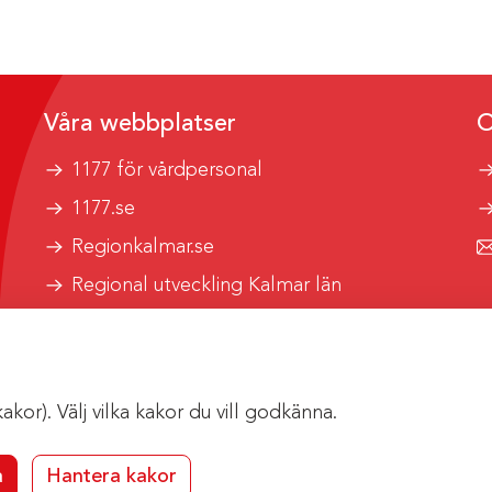
Våra webbplatser
O
1177 för vårdpersonal
1177.se
Regionkalmar.se
Regional utveckling Kalmar län
Kalmar länstrafik
or). Välj vilka kakor du vill godkänna.
a
Hantera kakor