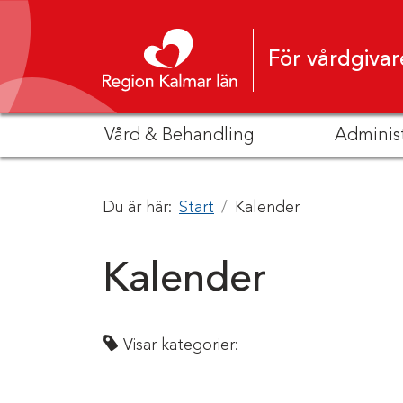
Hoppa till innehåll
För vårdgivar
Vård & Behandling
Adminis
Du är här:
Start
Kalender
Kalender
Visar kategorier: