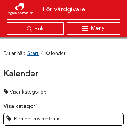
Hoppa till innehåll
För vårdgivare
Meny
Sök
Du är här:
Start
Kalender
Kalender
Visar kategorier:
Visa kategori
Kompetenscentrum