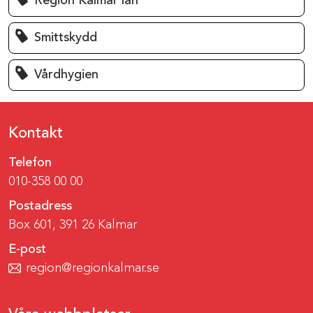
Region Kalmar län
Smittskydd
Vårdhygien
Kontakt
Telefon
010-358 00 00
Postadress
Box 601, 391 26 Kalmar
E-post
region@regionkalmar.se