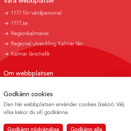
Våra webbplatser
1177 för vårdpersonal
1177.se
Regionkalmar.se
Regional utveckling Kalmar län
Kalmar länstrafik
Om webbplatsen
Tillgänglighetsrapport
Godkänn cookies
Om cookies
Den här webbplatsen använder cookies (kakor). Välj
Kontakta webbredaktionen
vilka kakor du vill godkänna.
Godkänn nödvändiga
Godkänn alla