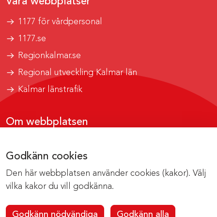
Våra webbplatser
1177 för vårdpersonal
1177.se
Regionkalmar.se
Regional utveckling Kalmar län
Kalmar länstrafik
Om webbplatsen
Tillgänglighetsrapport
Godkänn cookies
Om cookies
Den här webbplatsen använder cookies (kakor). Välj
Kontakta webbredaktionen
vilka kakor du vill godkänna.
Godkänn nödvändiga
Godkänn alla