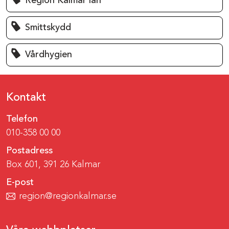
Region Kalmar län
Smittskydd
Vårdhygien
Kontakt
Telefon
010-358 00 00
Postadress
Box 601, 391 26 Kalmar
E-post
region@regionkalmar.se