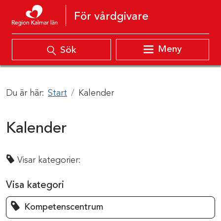
Hoppa till innehåll
För vårdgivare
Meny
Sök
Du är här:
Start
Kalender
Kalender
Visar kategorier:
Visa kategori
Kompetenscentrum