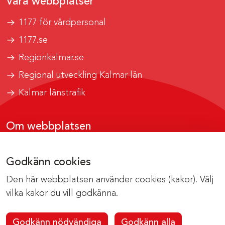
Våra webbplatser
1177 för vårdpersonal
1177.se
Regionkalmar.se
Regional utveckling Kalmar län
Kalmar länstrafik
Om webbplatsen
Tillgänglighetsrapport
Godkänn cookies
Om cookies
Den här webbplatsen använder cookies (kakor). Välj
Kontakta webbredaktionen
vilka kakor du vill godkänna.
Godkänn nödvändiga
Godkänn alla