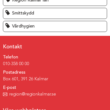
Region Kalmar län
Smittskydd
Vårdhygien
Kontakt
Telefon
010-358 00 00
Postadress
Box 601, 391 26 Kalmar
E-post
region@regionkalmar.se