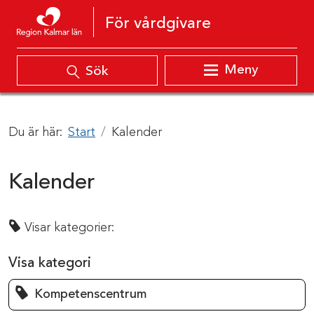
Hoppa till innehåll
För vårdgivare
Meny
Sök
Du är här:
Start
Kalender
Kalender
Visar kategorier:
Visa kategori
Kompetenscentrum