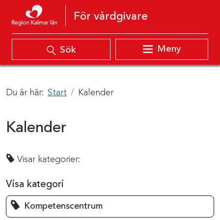
Hoppa till innehåll
För vårdgivare
Meny
Sök
Du är här:
Start
Kalender
Kalender
Visar kategorier:
Visa kategori
Kompetenscentrum