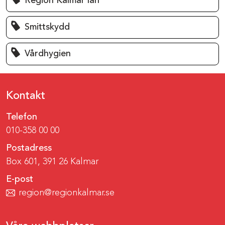
Region Kalmar län
Smittskydd
Vårdhygien
Kontakt
Telefon
010-358 00 00
Postadress
Box 601, 391 26 Kalmar
E-post
region@regionkalmar.se