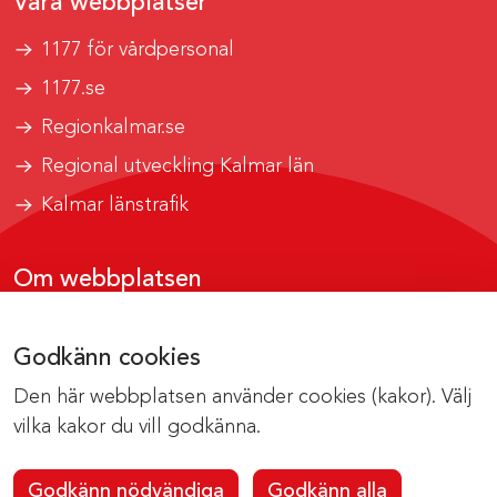
Våra webbplatser
1177 för vårdpersonal
1177.se
Regionkalmar.se
Regional utveckling Kalmar län
Kalmar länstrafik
Om webbplatsen
Tillgänglighetsrapport
Godkänn cookies
Om cookies
Den här webbplatsen använder cookies (kakor). Välj
Kontakta webbredaktionen
vilka kakor du vill godkänna.
Godkänn nödvändiga
Godkänn alla