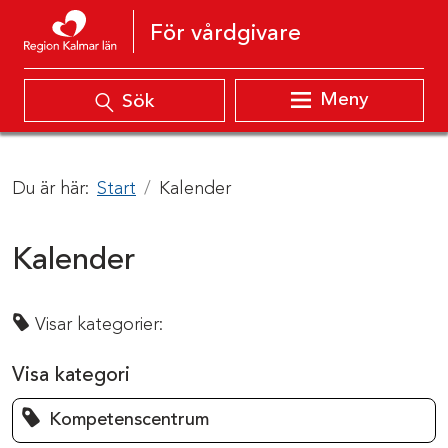
Hoppa till innehåll
För vårdgivare
Meny
Sök
Du är här:
Start
Kalender
Kalender
Visar kategorier:
Visa kategori
Kompetenscentrum