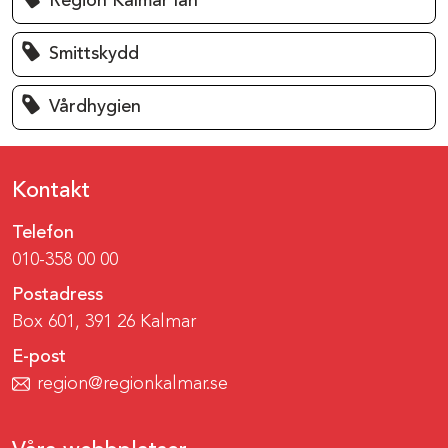
Region Kalmar län
Smittskydd
Vårdhygien
Kontakt
Telefon
010-358 00 00
Postadress
Box 601, 391 26 Kalmar
E-post
region@regionkalmar.se