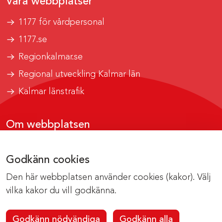
Våra webbplatser
1177 för vårdpersonal
1177.se
Regionkalmar.se
Regional utveckling Kalmar län
Kalmar länstrafik
Om webbplatsen
Tillgänglighetsrapport
Godkänn cookies
Om cookies
Den här webbplatsen använder cookies (kakor). Välj
Kontakta webbredaktionen
vilka kakor du vill godkänna.
Godkänn nödvändiga
Godkänn alla