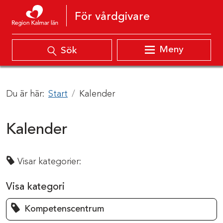
Hoppa till innehåll
För vårdgivare
Meny
Sök
Du är här:
Start
Kalender
Kalender
Visar kategorier:
Visa kategori
Kompetenscentrum