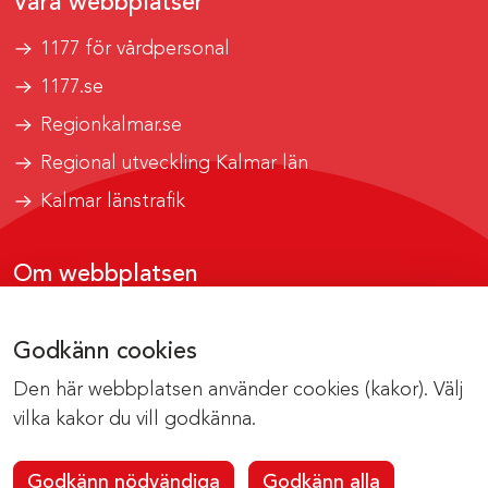
Våra webbplatser
1177 för vårdpersonal
1177.se
Regionkalmar.se
Regional utveckling Kalmar län
Kalmar länstrafik
Om webbplatsen
Tillgänglighetsrapport
Godkänn cookies
Om cookies
Den här webbplatsen använder cookies (kakor). Välj
Kontakta webbredaktionen
vilka kakor du vill godkänna.
Godkänn nödvändiga
Godkänn alla