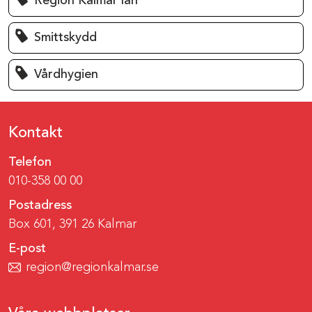
Region Kalmar län
Smittskydd
Vårdhygien
Kontakt
Telefon
010-358 00 00
Postadress
Box 601, 391 26 Kalmar
E-post
region@regionkalmar.se