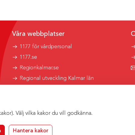
Våra webbplatser
O
1177 för vårdpersonal
1177.se
Regionkalmar.se
Regional utveckling Kalmar län
Kalmar länstrafik
or). Välj vilka kakor du vill godkänna.
a
Hantera kakor