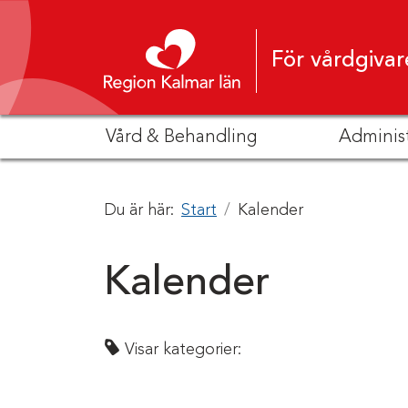
Hoppa till innehåll
För vårdgivar
Vård & Behandling
Adminis
Du är här:
Start
Kalender
Kalender
Visar kategorier: