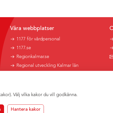
Våra webbplatser
O
1177 för vårdpersonal
1177.se
Regionkalmar.se
Regional utveckling Kalmar län
Kalmar länstrafik
or). Välj vilka kakor du vill godkänna.
a
Hantera kakor