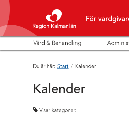
Hoppa till innehåll
För vårdgivar
Vård & Behandling
Adminis
Du är här:
Start
Kalender
Kalender
Visar kategorier: