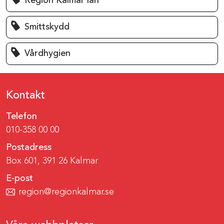
Region Kalmar län
Smittskydd
Vårdhygien
Kontakt
Telefon
010-358 00 00
Postadress
Box 601, 391 26 Kalmar
E-post
region@regionkalmar.se