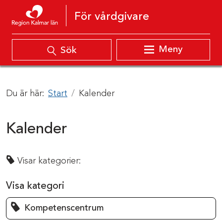
Hoppa till innehåll
För vårdgivare
Meny
Sök
Du är här:
Start
Kalender
Kalender
Visar kategorier:
Visa kategori
Kompetenscentrum