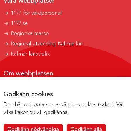
Våra webbplatser
1177 för vårdpersonal
1177.se
Regionkalmar.se
Regional utveckling Kalmar län
Kalmar länstrafik
Om webbplatsen
Tillgänglighetsrapport
Godkänn cookies
Om cookies
Den här webbplatsen använder cookies (kakor). Välj
Kontakta webbredaktionen
vilka kakor du vill godkänna.
Godkänn nödvändiga
Godkänn alla