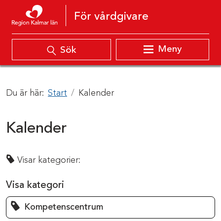
Hoppa till innehåll
För vårdgivare
Meny
Sök
Du är här:
Start
Kalender
Kalender
Visar kategorier:
Visa kategori
Kompetenscentrum