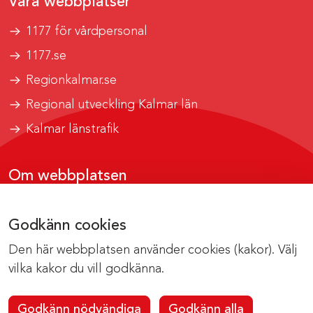
Våra webbplatser
1177 för vårdpersonal
1177.se
Regionkalmar.se
Regional utveckling Kalmar län
Kalmar länstrafik
Om webbplatsen
Tillgänglighetsrapport
Godkänn cookies
Om cookies
Den här webbplatsen använder cookies (kakor). Välj
Kontakta webbredaktionen
vilka kakor du vill godkänna.
Godkänn nödvändiga
Godkänn alla