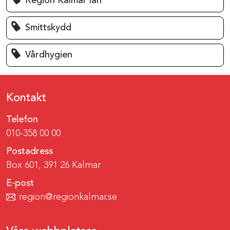
Region Kalmar län
Smittskydd
Vårdhygien
Kontakt
Telefon
010-358 00 00
Postadress
Box 601, 391 26 Kalmar
E-post
region@regionkalmar.se