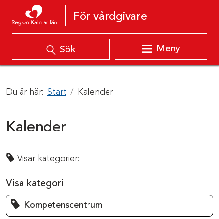
Hoppa till innehåll
För vårdgivare
Meny
Sök
Du är här:
Start
Kalender
Kalender
Visar kategorier:
Visa kategori
Kompetenscentrum