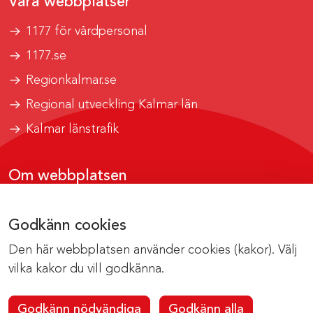
Våra webbplatser
1177 för vårdpersonal
1177.se
Regionkalmar.se
Regional utveckling Kalmar län
Kalmar länstrafik
Om webbplatsen
Tillgänglighetsrapport
Godkänn cookies
Om cookies
Den här webbplatsen använder cookies (kakor). Välj
Kontakta webbredaktionen
vilka kakor du vill godkänna.
Godkänn nödvändiga
Godkänn alla