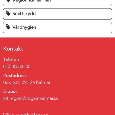
Region Kalmar län
Smittskydd
Vårdhygien
Kontakt
Telefon
010-358 00 00
Postadress
Box 601, 391 26 Kalmar
E-post
region@regionkalmar.se