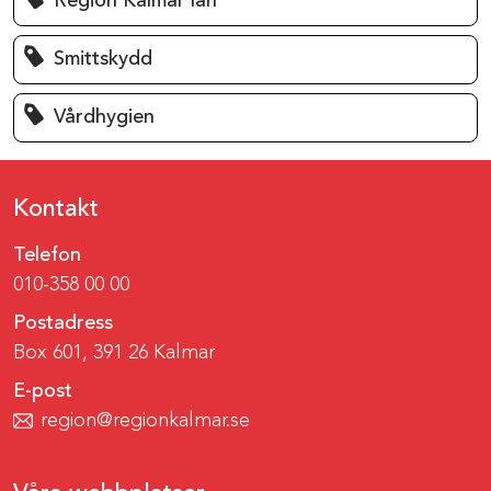
Region Kalmar län
Smittskydd
Vårdhygien
Kontakt
Telefon
010-358 00 00
Postadress
Box 601, 391 26 Kalmar
E-post
region@regionkalmar.se