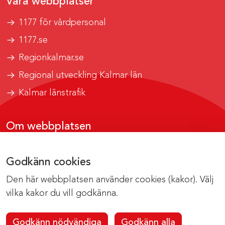
Våra webbplatser
1177 för vårdpersonal
1177.se
Regionkalmar.se
Regional utveckling Kalmar län
Kalmar länstrafik
Om webbplatsen
Tillgänglighetsrapport
Godkänn cookies
Om cookies
Den här webbplatsen använder cookies (kakor). Välj
Kontakta webbredaktionen
vilka kakor du vill godkänna.
Godkänn nödvändiga
Godkänn alla