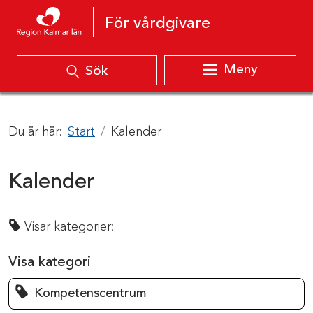
Hoppa till innehåll
För vårdgivare
Meny
Sök
Du är här:
Start
Kalender
Kalender
Visar kategorier:
Visa kategori
Kompetenscentrum