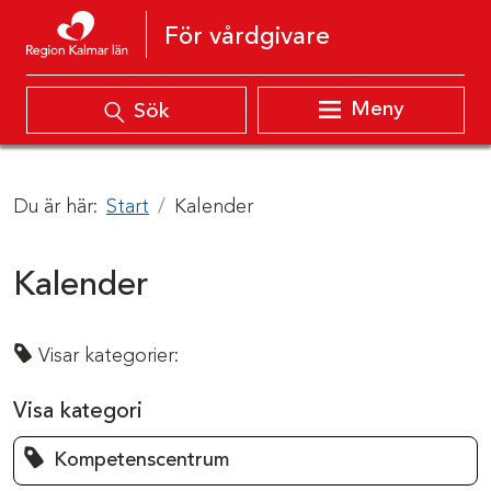
Hoppa till innehåll
För vårdgivare
Meny
Sök
Du är här:
Start
Kalender
Kalender
Visar kategorier:
Visa kategori
Kompetenscentrum