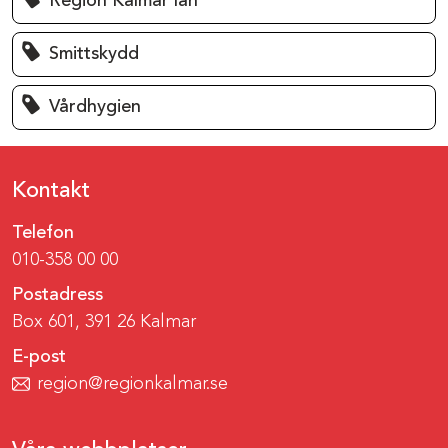
Region Kalmar län
Smittskydd
Vårdhygien
Kontakt
Telefon
010-358 00 00
Postadress
Box 601, 391 26 Kalmar
E-post
region@regionkalmar.se