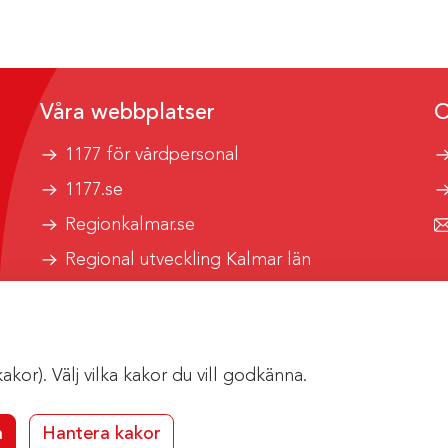
Våra webbplatser
O
1177 för vårdpersonal
1177.se
Regionkalmar.se
Regional utveckling Kalmar län
Kalmar länstrafik
or). Välj vilka kakor du vill godkänna.
a
Hantera kakor