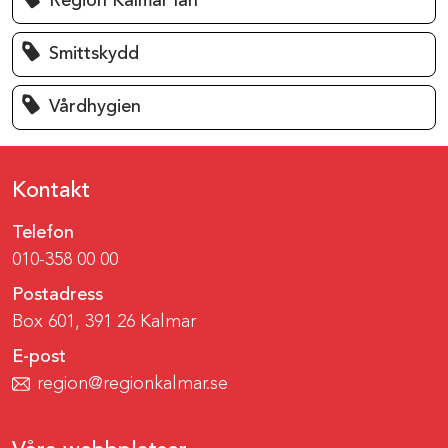
Region Kalmar län
Smittskydd
Vårdhygien
Kontakt
Telefon
010-358 00 00
Postadress
Box 601, 391 26 Kalmar
E-post
region@regionkalmar.se