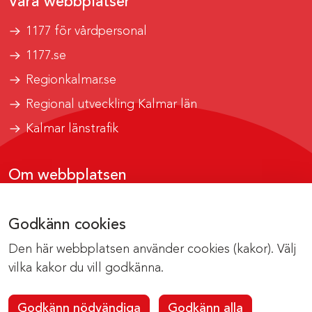
Våra webbplatser
1177 för vårdpersonal
1177.se
Regionkalmar.se
Regional utveckling Kalmar län
Kalmar länstrafik
Om webbplatsen
Tillgänglighetsrapport
Godkänn cookies
Om cookies
Den här webbplatsen använder cookies (kakor). Välj
Kontakta webbredaktionen
vilka kakor du vill godkänna.
Godkänn nödvändiga
Godkänn alla