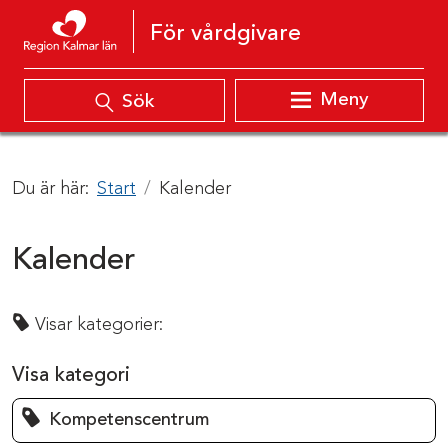
Hoppa till innehåll
För vårdgivare
Meny
Sök
Du är här:
Start
Kalender
Kalender
Visar kategorier:
Visa kategori
Kompetenscentrum