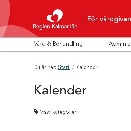
Hoppa till innehåll
För vårdgivar
Vård & Behandling
Adminis
Du är här:
Start
Kalender
Kalender
Visar kategorier: