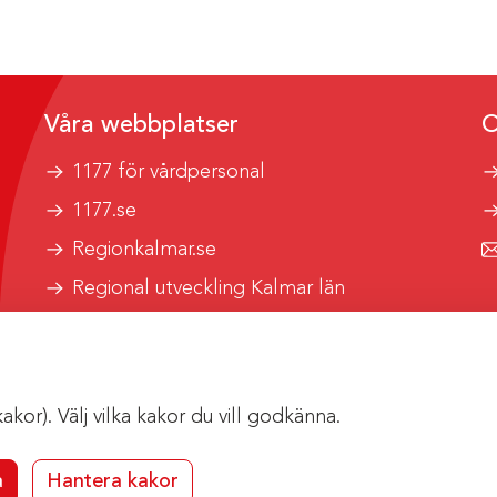
Våra webbplatser
O
1177 för vårdpersonal
1177.se
Regionkalmar.se
Regional utveckling Kalmar län
Kalmar länstrafik
or). Välj vilka kakor du vill godkänna.
a
Hantera kakor