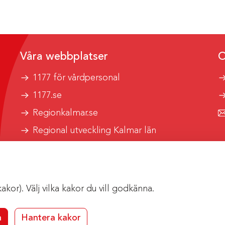
Våra webbplatser
O
1177 för vårdpersonal
1177.se
Regionkalmar.se
Regional utveckling Kalmar län
Kalmar länstrafik
or). Välj vilka kakor du vill godkänna.
a
Hantera kakor