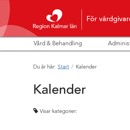
Hoppa till innehåll
För vårdgivar
Vård & Behandling
Adminis
Du är här:
Start
Kalender
Kalender
Visar kategorier: