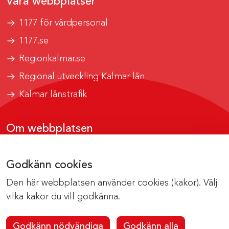
Våra webbplatser
1177 för vårdpersonal
1177.se
Regionkalmar.se
Regional utveckling Kalmar län
Kalmar länstrafik
Om webbplatsen
Tillgänglighetsrapport
Godkänn cookies
Om cookies
Den här webbplatsen använder cookies (kakor). Välj
Kontakta webbredaktionen
vilka kakor du vill godkänna.
Godkänn nödvändiga
Godkänn alla