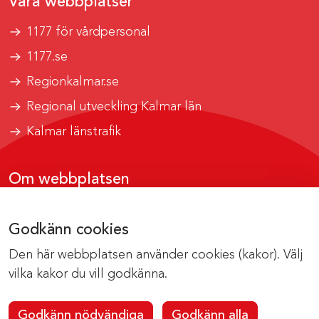
Våra webbplatser
1177 för vårdpersonal
1177.se
Regionkalmar.se
Regional utveckling Kalmar län
Kalmar länstrafik
Om webbplatsen
Tillgänglighetsrapport
Godkänn cookies
Om cookies
Den här webbplatsen använder cookies (kakor). Välj
Kontakta webbredaktionen
vilka kakor du vill godkänna.
Godkänn nödvändiga
Godkänn alla