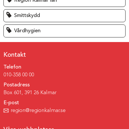
Region Kalmar län
Smittskydd
Vårdhygien
Kontakt
Telefon
010-358 00 00
Postadress
Box 601, 391 26 Kalmar
E-post
region@regionkalmar.se