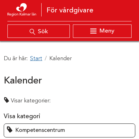
Hoppa till innehåll
För vårdgivare
Meny
Sök
Du är här:
Start
Kalender
Kalender
Visar kategorier:
Visa kategori
Kompetenscentrum