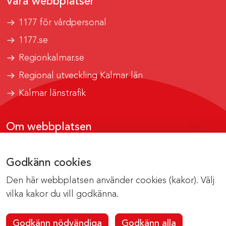
Våra webbplatser
1177 för vårdpersonal
1177.se
Regionkalmar.se
Regional utveckling Kalmar län
Kalmar länstrafik
Om webbplatsen
Tillgänglighetsrapport
Godkänn cookies
Om cookies
Den här webbplatsen använder cookies (kakor). Välj
Kontakta webbredaktionen
vilka kakor du vill godkänna.
Godkänn nödvändiga
Godkänn alla