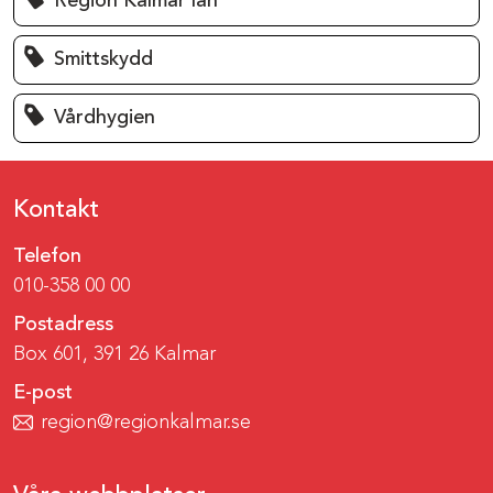
Region Kalmar län
Smittskydd
Vårdhygien
Kontakt
Telefon
010-358 00 00
Postadress
Box 601, 391 26 Kalmar
E-post
region@regionkalmar.se