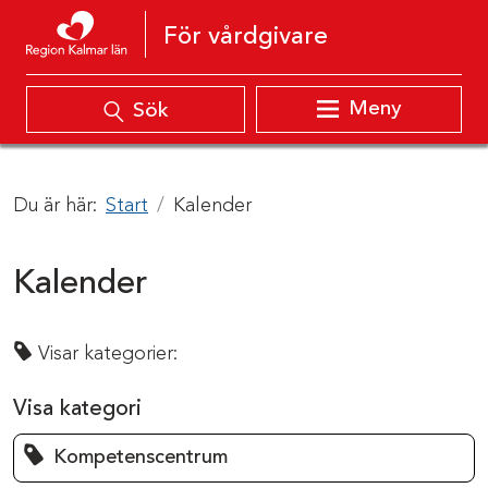
Hoppa till innehåll
För vårdgivare
Meny
Sök
Du är här:
Start
Kalender
Kalender
Visar kategorier:
Visa kategori
Kompetenscentrum