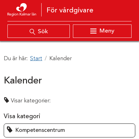
Hoppa till innehåll
För vårdgivare
Meny
Sök
Du är här:
Start
Kalender
Kalender
Visar kategorier:
Visa kategori
Kompetenscentrum