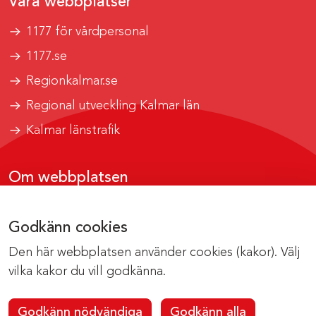
Våra webbplatser
1177 för vårdpersonal
1177.se
Regionkalmar.se
Regional utveckling Kalmar län
Kalmar länstrafik
Om webbplatsen
Tillgänglighetsrapport
Godkänn cookies
Om cookies
Den här webbplatsen använder cookies (kakor). Välj
Kontakta webbredaktionen
vilka kakor du vill godkänna.
Godkänn nödvändiga
Godkänn alla