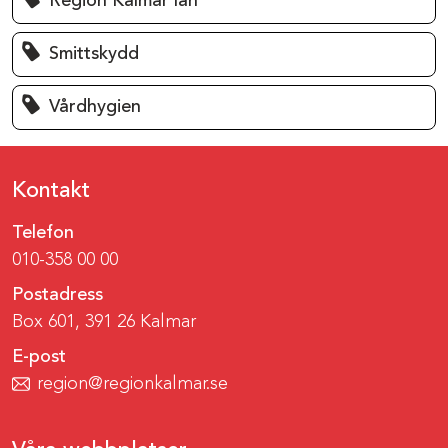
Region Kalmar län
Smittskydd
Vårdhygien
Kontakt
Telefon
010-358 00 00
Postadress
Box 601, 391 26 Kalmar
E-post
region@regionkalmar.se