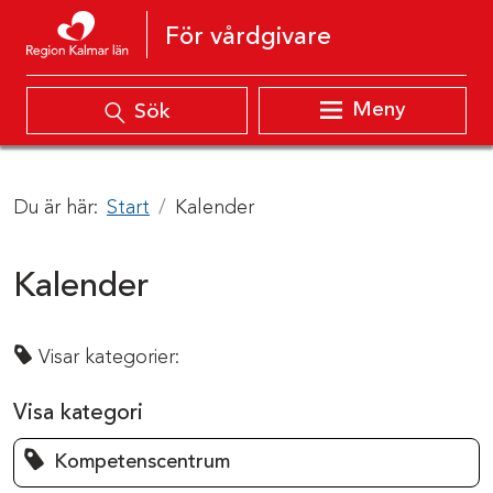
Hoppa till innehåll
För vårdgivare
Meny
Sök
Du är här:
Start
Kalender
Kalender
Visar kategorier:
Visa kategori
Kompetenscentrum