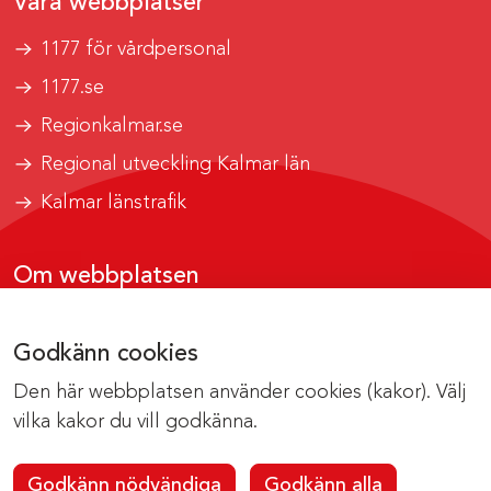
Våra webbplatser
1177 för vårdpersonal
1177.se
Regionkalmar.se
Regional utveckling Kalmar län
Kalmar länstrafik
Om webbplatsen
Tillgänglighetsrapport
Godkänn cookies
Om cookies
Den här webbplatsen använder cookies (kakor). Välj
Kontakta webbredaktionen
vilka kakor du vill godkänna.
Godkänn nödvändiga
Godkänn alla