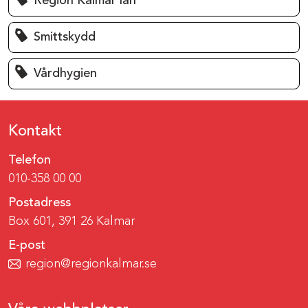
Region Kalmar län
Smittskydd
Vårdhygien
Kontakt
Telefon
010-358 00 00
Postadress
Box 601, 391 26 Kalmar
E-post
region@regionkalmar.se