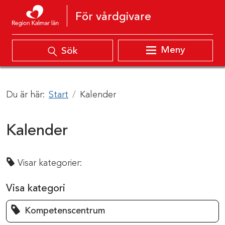
Hoppa till innehåll
För vårdgivare
Meny
Sök
Du är här:
Start
Kalender
Kalender
Visar kategorier:
Visa kategori
Kompetenscentrum