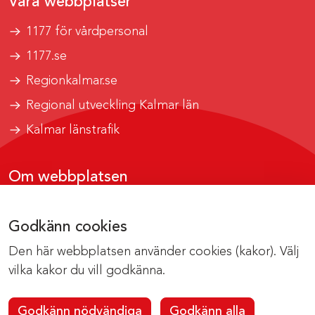
Våra webbplatser
1177 för vårdpersonal
1177.se
Regionkalmar.se
Regional utveckling Kalmar län
Kalmar länstrafik
Om webbplatsen
Tillgänglighetsrapport
Godkänn cookies
Om cookies
Den här webbplatsen använder cookies (kakor). Välj
Kontakta webbredaktionen
vilka kakor du vill godkänna.
Godkänn nödvändiga
Godkänn alla