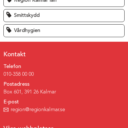
Region Kalmar län
Smittskydd
Vårdhygien
Kontakt
Telefon
010-358 00 00
Postadress
Box 601, 391 26 Kalmar
E-post
region@regionkalmar.se